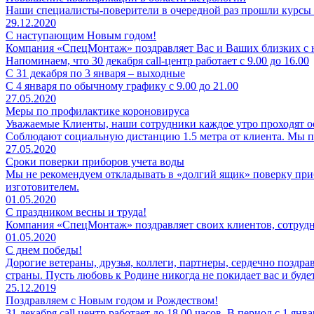
Наши специалисты-поверители в очередной раз прошли курсы 
29.12.2020
С наступающим Новым годом!
Компания «СпецМонтаж» поздравляет Вас и Ваших близких с на
Напоминаем, что 30 декабря call-центр работает с 9.00 до 16.00
С 31 декабря по 3 января – выходные
С 4 января по обычному графику с 9.00 до 21.00
27.05.2020
Меры по профилактике короновируса
Уважаемые Клиенты, наши сотрудники каждое утро проходят ос
Соблюдают социальную дистанцию 1.5 метра от клиента. Мы п
27.05.2020
Сроки поверки приборов учета воды
Мы не рекомендуем откладывать в «долгий ящик» поверку приб
изготовителем.
01.05.2020
C праздником весны и труда!
Компания «СпецМонтаж» поздравляет своих клиентов, сотрудни
01.05.2020
С днем победы!
Дорогие ветераны, друзья, коллеги, партнеры, сердечно поздра
страны. Пусть любовь к Родине никогда не покидает вас и буд
25.12.2019
Поздравляем с Новым годом и Рождеством!
31 декабря call центр работает до 18.00 часов. В период с 1 янв