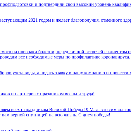
профподготовки и подтвердили свой высокий уровень квалифик
ступающим 2021 годом и желает благополучия, отменного здоро
мотр на признаки болезни, перед личной встречей с клиентом о
роводим все необходимые меры по профилактике коронавируса.
оров учета воды, а подать заявку в нашу компанию и провести 
ков и партнеров с праздником весны и труда!
вляем всех с праздником Великой Победы! 9 Мая– это символ гор
ет вам верной спутницей на всю жизнь. С днем победы!
аря по 3 января - выходной.