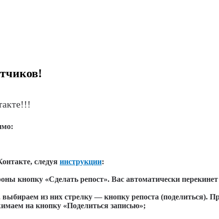
етчиков!
акте!!!
имо:
Контакте, следуя
инструкции
:
тороны кнопку «Сделать репост». Вас автоматически перекинет
и, выбираем из них стрелку — кнопку репоста (поделиться). П
жимаем на кнопку «Поделиться записью»;