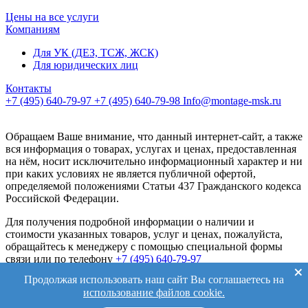
Цены на все услуги
Компаниям
Для УК (ДЕЗ, ТСЖ, ЖСК)
Для юридических лиц
Контакты
+7 (495) 640-79-97
+7 (495) 640-79-98
Info@montage-msk.ru
Обращаем Ваше внимание, что данный интернет-сайт, а также
вся информация о товарах, услугах и ценах, предоставленная
на нём, носит исключительно информационный характер и ни
при каких условиях не является публичной офертой,
определяемой положениями Статьи 437 Гражданского кодекса
Российской Федерации.
Для получения подробной информации о наличии и
стоимости указанных товаров, услуг и ценах, пожалуйста,
обращайтесь к менеджеру с помощью специальной формы
связи или по телефону
+7 (495) 640-79-97
Продолжая использовать наш сайт Вы соглашаетесь на
Политика обработки персональных данных
Согласие на
использование файлов cookie.
обработку персональных данных
Политика cookie