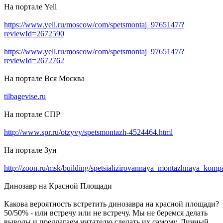
На портале Yell
https://www.yell.ru/moscow/com/spetsmontaj_9765147/?
reviewId=2672590
https://www.yell.ru/moscow/com/spetsmontaj_9765147/?
reviewId=2672762
На портале Вся Москва
tilbagevise.ru
На портале СПР
http://www.spr.ru/otzyvy/spetsmontazh-4524464.html
На портале Зун
http://zoon.ru/msk/building/spetsializirovannaya_montazhnaya_kom
Динозавр на Красной Площади
Какова вероятность встретить динозавра на красной площади?
50/50% - или встречу или не встречу. Мы не беремся делать
выводы и предлагаем читателю сделать их самому. Личный