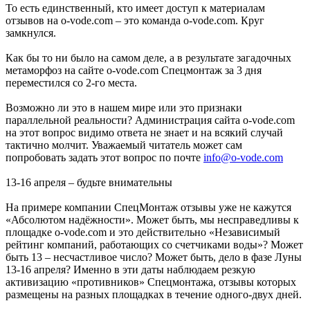
То есть единственный, кто имеет доступ к материалам
отзывов на o-vode.com – это команда o-vode.com. Круг
замкнулся.
Как бы то ни было на самом деле, а в результате загадочных
метаморфоз на сайте o-vode.com Спецмонтаж за 3 дня
переместился со 2-го места.
Возможно ли это в нашем мире или это признаки
параллельной реальности? Администрация сайта o-vode.com
на этот вопрос видимо ответа не знает и на всякий случай
тактично молчит. Уважаемый читатель может сам
попробовать задать этот вопрос по почте
info@o-vode.com
13-16 апреля – будьте внимательны
На примере компании СпецМонтаж отзывы уже не кажутся
«Абсолютом надёжности». Может быть, мы несправедливы к
площадке o-vode.com и это действительно «Независимый
рейтинг компаний, работающих со счетчиками воды»? Может
быть 13 – несчастливое число? Может быть, дело в фазе Луны
13-16 апреля? Именно в эти даты наблюдаем резкую
активизацию «противников» Спецмонтажа, отзывы которых
размещены на разных площадках в течение одного-двух дней.