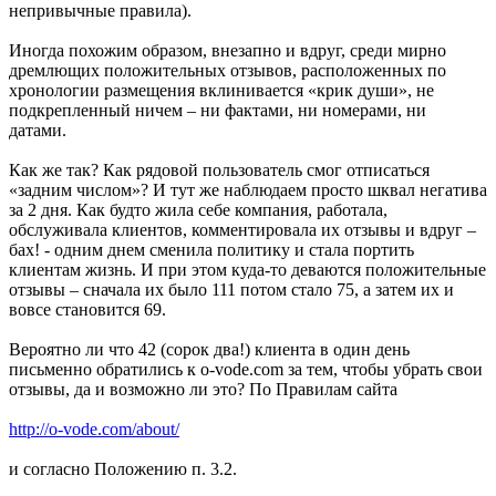
непривычные правила).
Иногда похожим образом, внезапно и вдруг, среди мирно
дремлющих положительных отзывов, расположенных по
хронологии размещения вклинивается «крик души», не
подкрепленный ничем – ни фактами, ни номерами, ни
датами.
Как же так? Как рядовой пользователь смог отписаться
«задним числом»? И тут же наблюдаем просто шквал негатива
за 2 дня. Как будто жила себе компания, работала,
обслуживала клиентов, комментировала их отзывы и вдруг –
бах! - одним днем сменила политику и стала портить
клиентам жизнь. И при этом куда-то деваются положительные
отзывы – сначала их было 111 потом стало 75, а затем их и
вовсе становится 69.
Вероятно ли что 42 (сорок два!) клиента в один день
письменно обратились к o-vode.com за тем, чтобы убрать свои
отзывы, да и возможно ли это? По Правилам сайта
http://o-vode.com/about/
и согласно Положению п. 3.2.