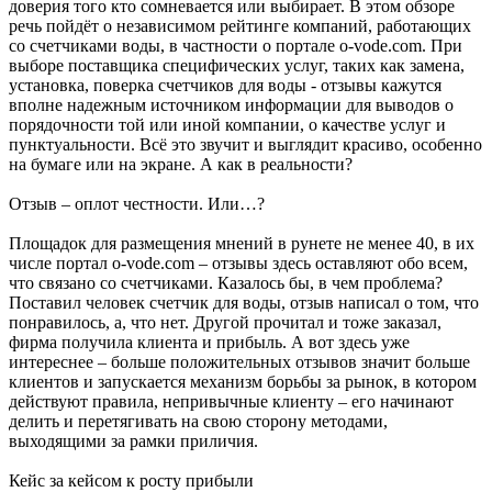
доверия того кто сомневается или выбирает. В этом обзоре
речь пойдёт о независимом рейтинге компаний, работающих
со счетчиками воды, в частности о портале o-vode.com. При
выборе поставщика специфических услуг, таких как замена,
установка, поверка счетчиков для воды - отзывы кажутся
вполне надежным источником информации для выводов о
порядочности той или иной компании, о качестве услуг и
пунктуальности. Всё это звучит и выглядит красиво, особенно
на бумаге или на экране. А как в реальности?
Отзыв – оплот честности. Или…?
Площадок для размещения мнений в рунете не менее 40, в их
числе портал o-vode.com – отзывы здесь оставляют обо всем,
что связано со счетчиками. Казалось бы, в чем проблема?
Поставил человек счетчик для воды, отзыв написал о том, что
понравилось, а, что нет. Другой прочитал и тоже заказал,
фирма получила клиента и прибыль. А вот здесь уже
интереснее – больше положительных отзывов значит больше
клиентов и запускается механизм борьбы за рынок, в котором
действуют правила, непривычные клиенту – его начинают
делить и перетягивать на свою сторону методами,
выходящими за рамки приличия.
Кейс за кейсом к росту прибыли